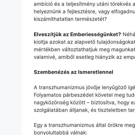
ambíció és a teljesítmény utáni törekvés 
helyeznünk a fejlesztésre, vagy elfogadn
kiszámíthatatlan természetét?
Elveszítjük az Emberiességünket?
Néhán
kioltja azokat az alapvető tulajdonságok
mértékben változtathatjuk meg magunkat,
valamivé, amiből esetleg hiányzik az emp
Szembenézés az Ismeretlennel
A transzhumanizmus jövője lenyűgöző ígére
Folyamatos párbeszédet követel meg tudós
nagyközönség között – biztosítva, hogy e
szolgálatában álljanak, és tiszteletben ta
Egy a transzhumanizmus által örökre meg
bonyolultabbá válnak: