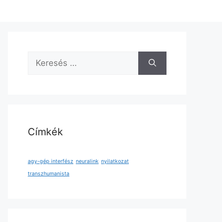
Keresés:
Címkék
agy-gép interfész
neuralink
nyilatkozat
transzhumanista