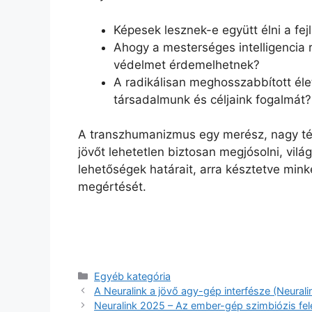
Képesek lesznek-e együtt élni a fe
Ahogy a mesterséges intelligencia 
védelmet érdemelhetnek?
A radikálisan meghosszabbított éle
társadalmunk és céljaink fogalmát?
A transzhumanizmus egy merész, nagy téte
jövőt lehetetlen biztosan megjósolni, vil
lehetőségek határait, arra késztetve mink
megértését.
Kategória
Egyéb kategória
A Neuralink a jövő agy-gép interfésze (Neura
Neuralink 2025 – Az ember-gép szimbiózis fel