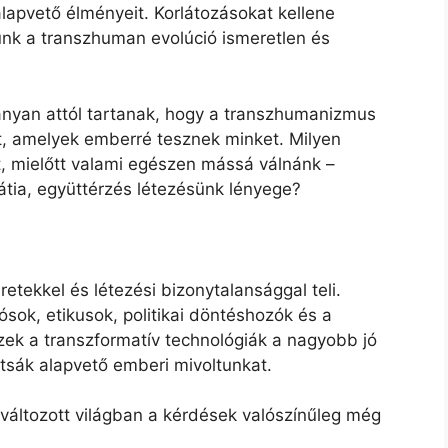
alapvető élményeit. Korlátozásokat kellene
unk a transzhuman evolúció ismeretlen és
yan attól tartanak, hogy a transzhumanizmus
at, amelyek emberré tesznek minket. Milyen
 mielőtt valami egészen mássá válnánk –
átia, együttérzés létezésünk lényege?
tekkel és létezési bizonytalansággal teli.
ok, etikusok, politikai döntéshozók és a
zek a transzformatív technológiák a nagyobb jó
rtsák alapvető emberi mivoltunkat.
változott világban a kérdések valószínűleg még