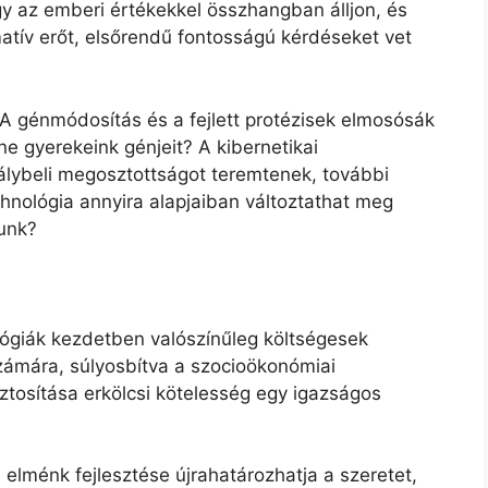
gy az emberi értékekkel összhangban álljon, és
rmatív erőt, elsőrendű fontosságú kérdéseket vet
A génmódosítás és a fejlett protézisek elmosósák
ene gyerekeink génjeit? A kibernetikai
tálybeli megosztottságot teremtenek, további
chnológia annyira alapjaiban változtathat meg
lunk?
ógiák kezdetben valószínűleg költségesek
zámára, súlyosbítva a szocioökonómiai
tosítása erkölcsi kötelesség egy igazságos
elménk fejlesztése újrahatározhatja a szeretet,