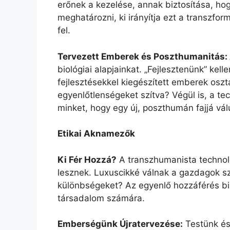
erőnek a kezelése, annak biztosítása, ho
meghatározni, ki irányítja ezt a transzfo
fel.
Tervezett Emberek és Poszthumanitás:
biológiai alapjainkat. „Fejlesztenünk” kell
fejlesztésekkel kiegészített emberek osz
egyenlőtlenségeket szítva? Végül is, a te
minket, hogy egy új, poszthumán fajjá vá
Etikai Aknamezők
Ki Fér Hozzá?
A transzhumanista technol
lesznek. Luxuscikké válnak a gazdagok s
különbségeket? Az egyenlő hozzáférés biz
társadalom számára.
Emberségünk Újratervezése:
Testünk és 