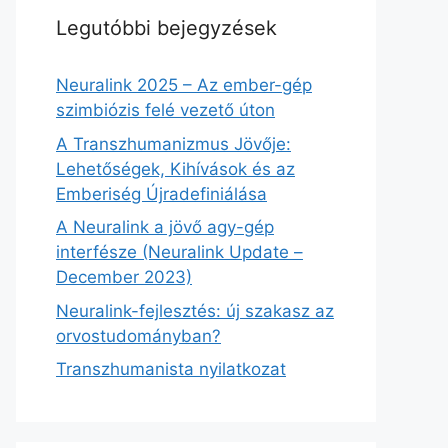
Legutóbbi bejegyzések
Neuralink 2025 – Az ember-gép
szimbiózis felé vezető úton
A Transzhumanizmus Jövője:
Lehetőségek, Kihívások és az
Emberiség Újradefiniálása
A Neuralink a jövő agy-gép
interfésze (Neuralink Update –
December 2023)
Neuralink-fejlesztés: új szakasz az
orvostudományban?
Transzhumanista nyilatkozat