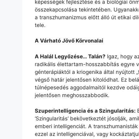
képességek fejlesztése és a biológiai önm
összekapcsolása tekintetében. Ugyanakkor
a transzhumanizmus előtt álló út etikai d
tele.
A Várható Jövő Körvonalai
A Halál Legyőzése… Talán?
Igaz, hogy az
radikális élettartam-hosszabbítás egyre 
génterápiáktól a kriogenika által nyújtott 
végső határ jelentősen kitolódhat. Ez bel
túlnépesedés aggodalmaitól kezdve odáig,
jelentősen meghosszabbodik.
Szuperintelligencia és a Szingularitás:
E
‘Szingularitás’ bekövetkeztét jósolják, a
emberi intelligenciát. A transzhumanisták
ezzel az intelligenciával, vagy kockáztat