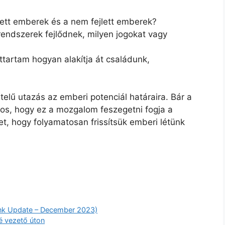
jlett emberek és a nem fejlett emberek?
rendszerek fejlődnek, milyen jogokat vagy
ttartam hogyan alakítja át családunk,
lű utazás az emberi potenciál határaira. Bár a
ágos, hogy ez a mozgalom feszegetni fogja a
et, hogy folyamatosan frissítsük emberi létünk
link Update – December 2023)
é vezető úton