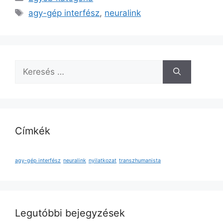
Címkék
agy-gép interfész
,
neuralink
Keresés:
Címkék
agy-gép interfész
neuralink
nyilatkozat
transzhumanista
Legutóbbi bejegyzések