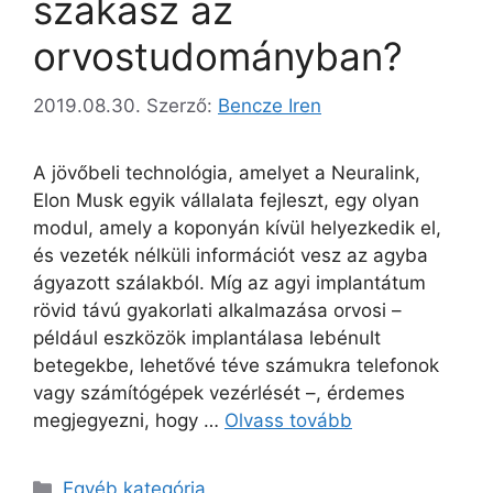
szakasz az
orvostudományban?
2019.08.30.
Szerző:
Bencze Iren
A jövőbeli technológia, amelyet a Neuralink,
Elon Musk egyik vállalata fejleszt, egy olyan
modul, amely a koponyán kívül helyezkedik el,
és vezeték nélküli információt vesz az agyba
ágyazott szálakból. Míg az agyi implantátum
rövid távú gyakorlati alkalmazása orvosi –
például eszközök implantálasa lebénult
betegekbe, lehetővé téve számukra telefonok
vagy számítógépek vezérlését –, érdemes
megjegyezni, hogy …
Olvass tovább
Kategória
Egyéb kategória