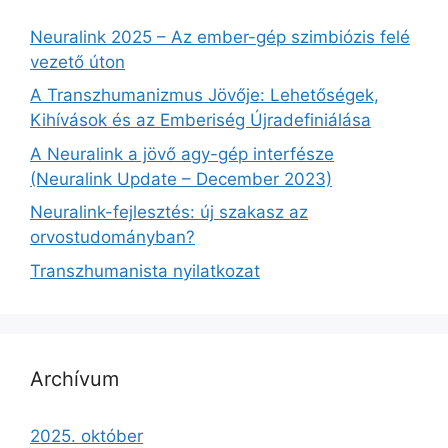
Neuralink 2025 – Az ember-gép szimbiózis felé
vezető úton
A Transzhumanizmus Jövője: Lehetőségek,
Kihívások és az Emberiség Újradefiniálása
A Neuralink a jövő agy-gép interfésze
(Neuralink Update – December 2023)
Neuralink-fejlesztés: új szakasz az
orvostudományban?
Transzhumanista nyilatkozat
Archívum
2025. október