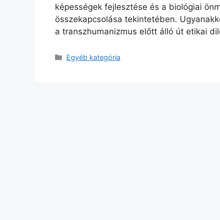
képességek fejlesztése és a biológiai önm
összekapcsolása tekintetében. Ugyanakkor
a transzhumanizmus előtt álló út etikai d
Kategória
Egyéb kategória