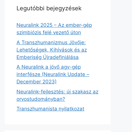
Legutóbbi bejegyzések
Neuralink 2025 – Az ember-gép
szimbiózis felé vezető úton
A Transzhumanizmus Jövője:
Lehetőségek, Kihívások és az
Emberiség Újradefiniálása
A Neuralink a jövő agy-gép
interfésze (Neuralink Update –
December 2023)
Neuralink-fejlesztés: új szakasz az
orvostudományban?
Transzhumanista nyilatkozat