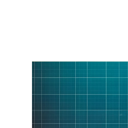
Kilépés
a
tartalomba